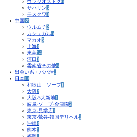
ウラジオストク
6
サハリン
3
モスクワ
3
中国
39
ウルムチ
2
カシュガル
6
マカオ
5
上海
3
東莞
14
河口
3
雲南省その他
6
出会い系・パパ活
1
日本
13
和歌山－ソープ
1
大阪
2
大阪-5大新地
1
岐阜-ソープ-金津園
2
東京-見学店
1
東京-鶯谷-韓国デリヘル
1
沖縄
3
熊本
1
福岡
1