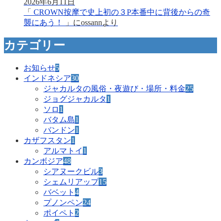
2026年6月11日
「
CROWN按摩で史上初の３P本番中に背後からの奇
襲にあう！
」に
ossann
より
カテゴリー
お知らせ
5
インドネシア
30
ジャカルタの風俗・夜遊び・場所・料金
25
ジョグジャカルタ
1
ソロ
1
バタム島
1
バンドン
1
カザフスタン
1
アルマトイ
1
カンボジア
48
シアヌークビル
3
シェムリアップ
15
バベット
4
プノンペン
24
ポイペト
2