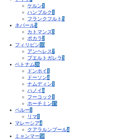
ケルン
1
ハンブルク
1
フランクフルト
5
ネパール
5
カトマンズ
3
ポカラ
2
フィリピン
10
アンヘレス
7
プエルトガレラ
3
ベトナム
26
ドンホイ
1
ドーソン
4
ナムディン
1
ハノイ
4
フーコック
1
ホーチミン
15
ペルー
1
リマ
1
マレーシア
4
クアラルンプール
4
ミャンマー
58