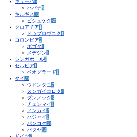
キューバ
6
ハバナ
6
キルギス
30
ビシュケク
30
クロアチア
1
ドゥブロヴニク
1
コロンビア
2
ボゴタ
1
メデジン
1
シンガポール
2
セルビア
1
ベオグラード
1
タイ
73
ウドンタニ
7
スンガイコロク
4
ダンノック
3
チェンマイ
1
ノンカイ
2
ハジャイ
1
バンコク
41
パタヤ
14
ドイツ
7