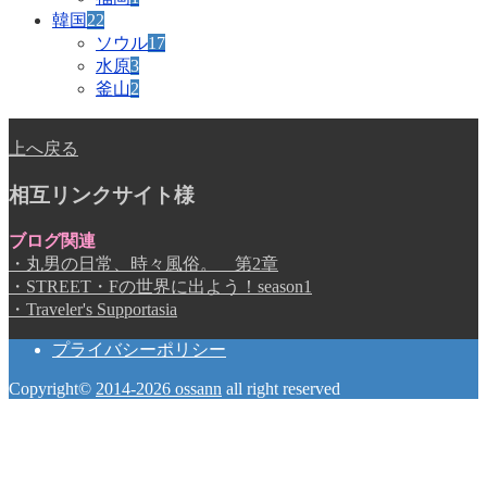
韓国
22
ソウル
17
水原
3
釜山
2
上へ戻る
相互リンクサイト様
ブログ関連
・丸男の日常、時々風俗。 第2章
・STREET・Fの世界に出よう！season1
・Traveler's Supportasia
プライバシーポリシー
Copyright©
2014-2026 ossann
all right reserved