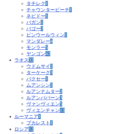
タチレク
1
チャウンタービーチ
1
ネピドー
1
バガン
1
バゴー
2
ピンウールウィン
1
マンダレー
4
モンラー
5
ヤンゴン
42
ラオス
32
ウドムサイ
2
ターケーク
3
パクセー
1
ムアンシン
3
ルアンナムター
2
ルアンパバーン
3
ヴァンヴィエン
5
ヴィエンチャン
13
ルーマニア
1
ブカレスト
1
ロシア
12