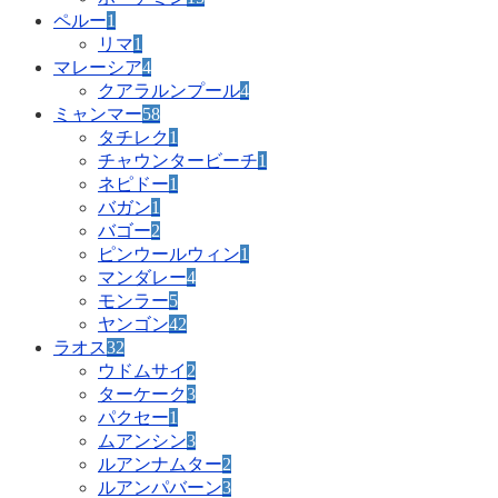
ペルー
1
リマ
1
マレーシア
4
クアラルンプール
4
ミャンマー
58
タチレク
1
チャウンタービーチ
1
ネピドー
1
バガン
1
バゴー
2
ピンウールウィン
1
マンダレー
4
モンラー
5
ヤンゴン
42
ラオス
32
ウドムサイ
2
ターケーク
3
パクセー
1
ムアンシン
3
ルアンナムター
2
ルアンパバーン
3