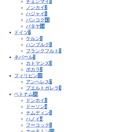
チェンマイ
1
ノンカイ
2
ハジャイ
1
バンコク
41
パタヤ
14
ドイツ
7
ケルン
1
ハンブルク
1
フランクフルト
5
ネパール
5
カトマンズ
3
ポカラ
2
フィリピン
10
アンヘレス
7
プエルトガレラ
3
ベトナム
26
ドンホイ
1
ドーソン
4
ナムディン
1
ハノイ
4
フーコック
1
ホーチミン
15