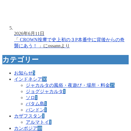
2026年6月11日
「
CROWN按摩で史上初の３P本番中に背後からの奇
襲にあう！
」に
ossann
より
カテゴリー
お知らせ
5
インドネシア
30
ジャカルタの風俗・夜遊び・場所・料金
25
ジョグジャカルタ
1
ソロ
1
バタム島
1
バンドン
1
カザフスタン
1
アルマトイ
1
カンボジア
48