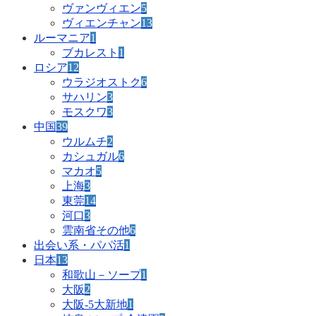
ヴァンヴィエン
5
ヴィエンチャン
13
ルーマニア
1
ブカレスト
1
ロシア
12
ウラジオストク
6
サハリン
3
モスクワ
3
中国
39
ウルムチ
2
カシュガル
6
マカオ
5
上海
3
東莞
14
河口
3
雲南省その他
6
出会い系・パパ活
1
日本
13
和歌山－ソープ
1
大阪
2
大阪-5大新地
1