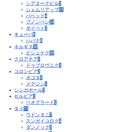
シアヌークビル
3
シェムリアップ
15
バベット
4
プノンペン
24
ポイペト
2
キューバ
6
ハバナ
6
キルギス
30
ビシュケク
30
クロアチア
1
ドゥブロヴニク
1
コロンビア
2
ボゴタ
1
メデジン
1
シンガポール
2
セルビア
1
ベオグラード
1
タイ
73
ウドンタニ
7
スンガイコロク
4
ダンノック
3