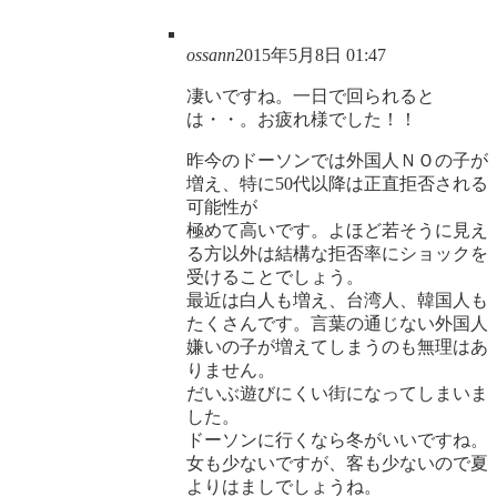
ossann
2015年5月8日 01:47
凄いですね。一日で回られると
は・・。お疲れ様でした！！
昨今のドーソンでは外国人ＮＯの子が
増え、特に50代以降は正直拒否される
可能性が
極めて高いです。よほど若そうに見え
る方以外は結構な拒否率にショックを
受けることでしょう。
最近は白人も増え、台湾人、韓国人も
たくさんです。言葉の通じない外国人
嫌いの子が増えてしまうのも無理はあ
りません。
だいぶ遊びにくい街になってしまいま
した。
ドーソンに行くなら冬がいいですね。
女も少ないですが、客も少ないので夏
よりはましでしょうね。