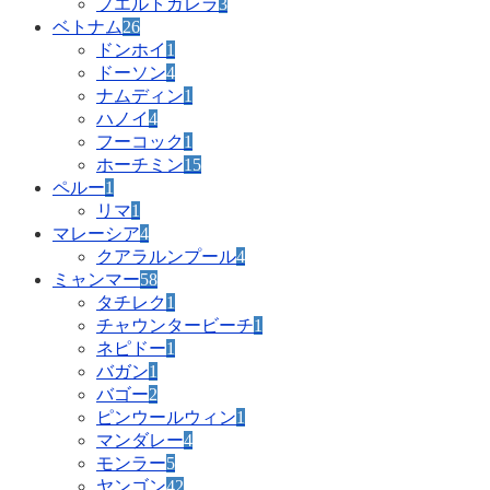
プエルトガレラ
3
ベトナム
26
ドンホイ
1
ドーソン
4
ナムディン
1
ハノイ
4
フーコック
1
ホーチミン
15
ペルー
1
リマ
1
マレーシア
4
クアラルンプール
4
ミャンマー
58
タチレク
1
チャウンタービーチ
1
ネピドー
1
バガン
1
バゴー
2
ピンウールウィン
1
マンダレー
4
モンラー
5
ヤンゴン
42