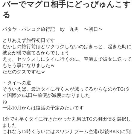
バーでマグロ相手にどっぴゅんこす
る
パタヤ・バンコク旅行記 by 丸男 〜初日〜
とりあえず旅行初日です
むかしの旅行前ほどワクワクしないのはきっと、起きた時に
彼女が横で寝てるからでしょう
えぇ、セックスしにタイに行くのに、空港まで彼女に送って
もらう事になりましたｗ
ただのクズですねｗ
・タイへの道
そういえば、最近タイに行く人が減ってるからなのかTG(タ
イ国際)の成田午前便が減便になりました
ね
一応10月からは復活の予定みたいです
1分でも早くタイに行きたかった丸男はTGの羽田便を選択し
ました
これなら15時くらいにはスワンナプーム空港(以後BKK)に到