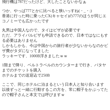
飛行機は787だったけど、大したことないかなぁ
つか、やっぱ777とかに比べると狭いっすね(・_・;)
香港に行った時に乗ったCX(キャセイ)の777のほうが同じエ
コノミーでも広かったです
丸男は中国人なので、タイはビザが必要です
ただ、アライバルビザも申請できるので、日本ではなにもす
る必要はありません
しかもしかも、今は中国からの旅行者が少ないからなのかビ
ザ費がタダになってました
ラッキーです、1000B浮きましたｗｗ
1階まで降り、ベルトラベルのカウンターまで行き、パタヤ
までのチケットを購入
ホテルまでの送迎込で250B
ここで、同じホテルに泊まるという日本人と知り合います
以後ずっと一緒に行動するこの方を、常に帽子をかぶってた
ので帽子さんと本文では呼びますｗ