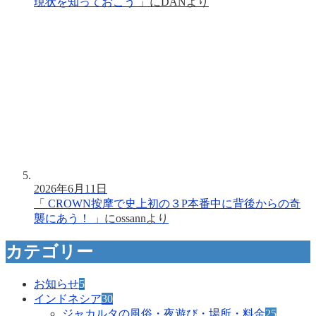
現状を知っておこう
」に
DAN
より
2026年6月11日
「
CROWN按摩で史上初の３P本番中に背後からの奇
襲にあう！
」に
ossann
より
カテゴリー
お知らせ
5
インドネシア
30
ジャカルタの風俗・夜遊び・場所・料金
25