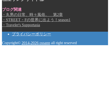
ブログ関連
・丸男の日常、時々風俗。 第2章
・STREET・Fの世界に出よう！season1
・Traveler's Supportasia
プライバシーポリシー
Copyright©
2014-2026 ossann
all right reserved