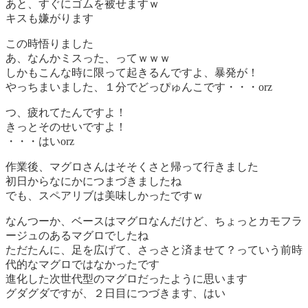
あと、すぐにゴムを被せますｗ
キスも嫌がります
この時悟りました
あ、なんかミスった、ってｗｗｗ
しかもこんな時に限って起きるんですよ、暴発が！
やっちまいました、１分でどっぴゅんこです・・・orz
つ、疲れてたんですよ！
きっとそのせいですよ！
・・・はいorz
作業後、マグロさんはそそくさと帰って行きました
初日からなにかにつまづきましたね
でも、スペアリブは美味しかったですｗ
なんつーか、ベースはマグロなんだけど、ちょっとカモフラ
ージュのあるマグロでしたね
ただたんに、足を広げて、さっさと済ませて？っていう前時
代的なマグロではなかったです
進化した次世代型のマグロだったように思います
グダグダですが、２日目につづきます、はい