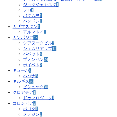
ジョグジャカルタ
1
ソロ
1
バタム島
1
バンドン
1
カザフスタン
1
アルマトイ
1
カンボジア
48
シアヌークビル
3
シェムリアップ
15
バベット
4
プノンペン
24
ポイペト
2
キューバ
6
ハバナ
6
キルギス
30
ビシュケク
30
クロアチア
1
ドゥブロヴニク
1
コロンビア
2
ボゴタ
1
メデジン
1