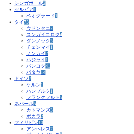
シンガポール
2
セルビア
1
ベオグラード
1
タイ
73
ウドンタニ
7
スンガイコロク
4
ダンノック
3
チェンマイ
1
ノンカイ
2
ハジャイ
1
バンコク
41
パタヤ
14
ドイツ
7
ケルン
1
ハンブルク
1
フランクフルト
5
ネパール
5
カトマンズ
3
ポカラ
2
フィリピン
10
アンヘレス
7