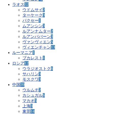
ラオス
32
ウドムサイ
2
ターケーク
3
パクセー
1
ムアンシン
3
ルアンナムター
2
ルアンパバーン
3
ヴァンヴィエン
5
ヴィエンチャン
13
ルーマニア
1
ブカレスト
1
ロシア
12
ウラジオストク
6
サハリン
3
モスクワ
3
中国
39
ウルムチ
2
カシュガル
6
マカオ
5
上海
3
東莞
14