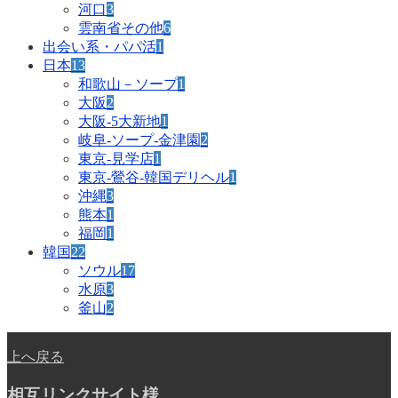
河口
3
雲南省その他
6
出会い系・パパ活
1
日本
13
和歌山－ソープ
1
大阪
2
大阪-5大新地
1
岐阜-ソープ-金津園
2
東京-見学店
1
東京-鶯谷-韓国デリヘル
1
沖縄
3
熊本
1
福岡
1
韓国
22
ソウル
17
水原
3
釜山
2
上へ戻る
相互リンクサイト様