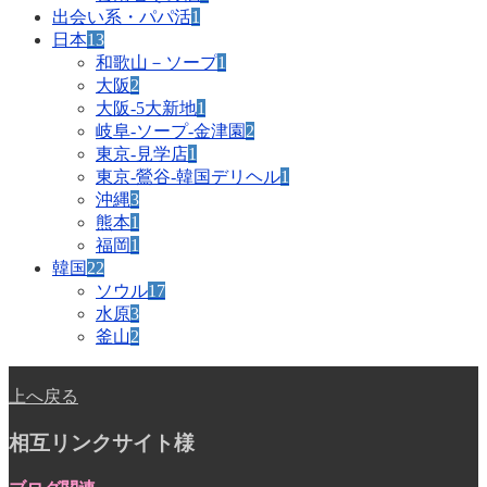
出会い系・パパ活
1
日本
13
和歌山－ソープ
1
大阪
2
大阪-5大新地
1
岐阜-ソープ-金津園
2
東京-見学店
1
東京-鶯谷-韓国デリヘル
1
沖縄
3
熊本
1
福岡
1
韓国
22
ソウル
17
水原
3
釜山
2
上へ戻る
相互リンクサイト様