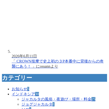
2026年6月11日
「
CROWN按摩で史上初の３P本番中に背後からの奇
襲にあう！
」に
ossann
より
カテゴリー
お知らせ
5
インドネシア
30
ジャカルタの風俗・夜遊び・場所・料金
25
ジョグジャカルタ
1