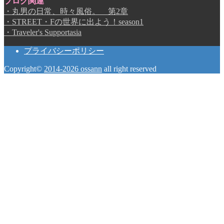
ブログ関連
・丸男の日常、時々風俗。 第2章
・STREET・Fの世界に出よう！season1
・Traveler's Supportasia
プライバシーポリシー
Copyright©
2014-2026 ossann
all right reserved