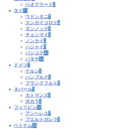
ベオグラード
1
タイ
73
ウドンタニ
7
スンガイコロク
4
ダンノック
3
チェンマイ
1
ノンカイ
2
ハジャイ
1
バンコク
41
パタヤ
14
ドイツ
7
ケルン
1
ハンブルク
1
フランクフルト
5
ネパール
5
カトマンズ
3
ポカラ
2
フィリピン
10
アンヘレス
7
プエルトガレラ
3
ベトナム
26