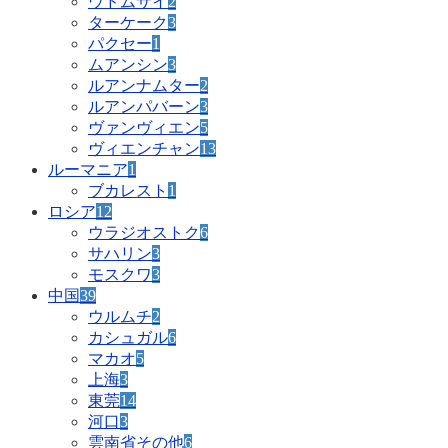
ウドムサイ
2
ターケーク
3
パクセー
1
ムアンシン
3
ルアンナムター
2
ルアンパバーン
3
ヴァンヴィエン
5
ヴィエンチャン
13
ルーマニア
1
ブカレスト
1
ロシア
12
ウラジオストク
6
サハリン
3
モスクワ
3
中国
39
ウルムチ
2
カシュガル
6
マカオ
5
上海
3
東莞
14
河口
3
雲南省その他
6