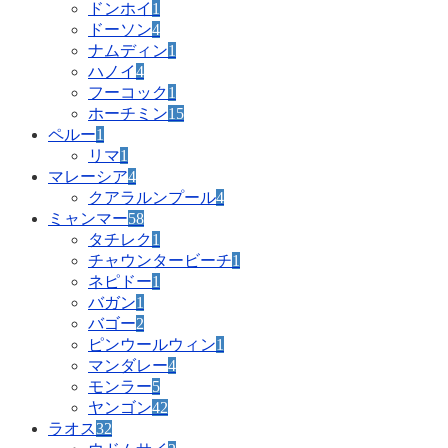
ドンホイ
1
ドーソン
4
ナムディン
1
ハノイ
4
フーコック
1
ホーチミン
15
ペルー
1
リマ
1
マレーシア
4
クアラルンプール
4
ミャンマー
58
タチレク
1
チャウンタービーチ
1
ネピドー
1
バガン
1
バゴー
2
ピンウールウィン
1
マンダレー
4
モンラー
5
ヤンゴン
42
ラオス
32