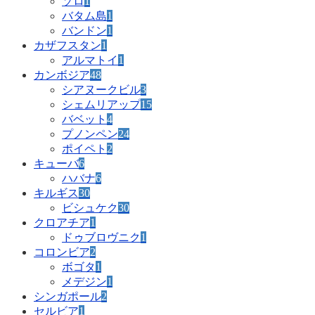
ソロ
1
バタム島
1
バンドン
1
カザフスタン
1
アルマトイ
1
カンボジア
48
シアヌークビル
3
シェムリアップ
15
バベット
4
プノンペン
24
ポイペト
2
キューバ
6
ハバナ
6
キルギス
30
ビシュケク
30
クロアチア
1
ドゥブロヴニク
1
コロンビア
2
ボゴタ
1
メデジン
1
シンガポール
2
セルビア
1