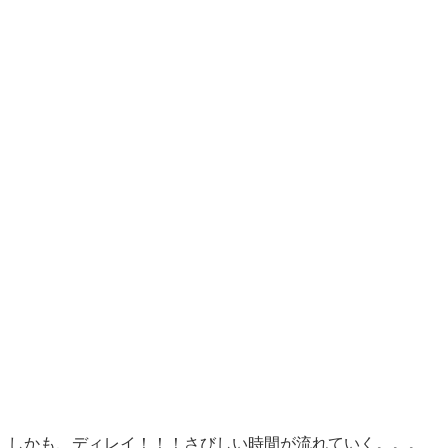
しかも、ディレイ！！！さびしい時間が流れていく。。。